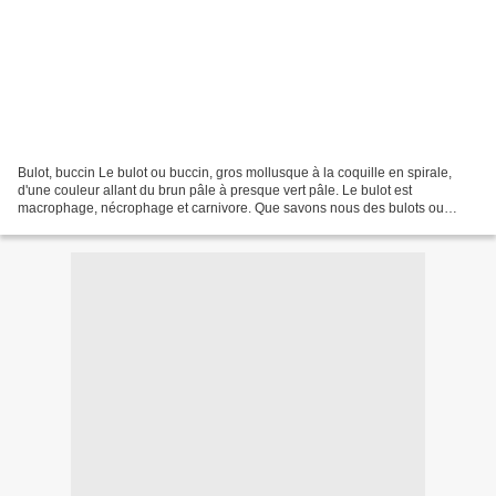
Bulot, buccin Le bulot ou buccin, gros mollusque à la coquille en spirale,
d'une couleur allant du brun pâle à presque vert pâle. Le bulot est
macrophage, nécrophage et carnivore. Que savons nous des bulots ou
buccin ? Le bulot ou buccin, famille des...