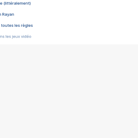
e (littéralement)
im Rayan
 toutes les règles
s les jeux vidéo
us choquant de Rockstar ? - Le scandale BULLY
e plus moche de Steam
du RÊVE tourne au CAUCHEMAR
pendant 8 heures
it… à tort
umiliés par un jeu vidéo
ire - Final Fantasy 8
ti un empire - Age of Empires
story DOFUS