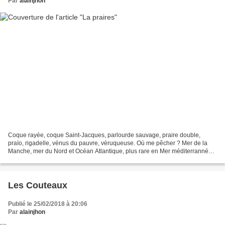
Par
alainjhon
Coque rayée, coque Saint-Jacques, parlourde sauvage, praire double,
praïo, rigadelle, vénus du pauvre, véruqueuse. Où me pêcher ? Mer de la
Manche, mer du Nord et Océan Atlantique, plus rare en Mer méditerrannée.
C’est durant les grandes marées qu’il...
Les Couteaux
Publié le 25/02/2018 à 20:06
Par
alainjhon