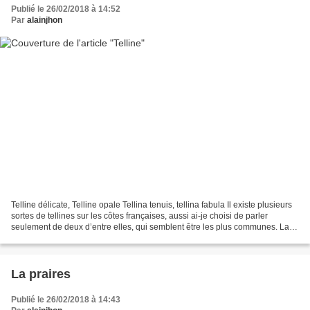
Publié le 26/02/2018 à 14:52
Par
alainjhon
Telline délicate, Telline opale Tellina tenuis, tellina fabula Il existe plusieurs
sortes de tellines sur les côtes françaises, aussi ai-je choisi de parler
seulement de deux d’entre elles, qui semblent être les plus communes. La
telline est un coquillage...
La praires
Publié le 26/02/2018 à 14:43