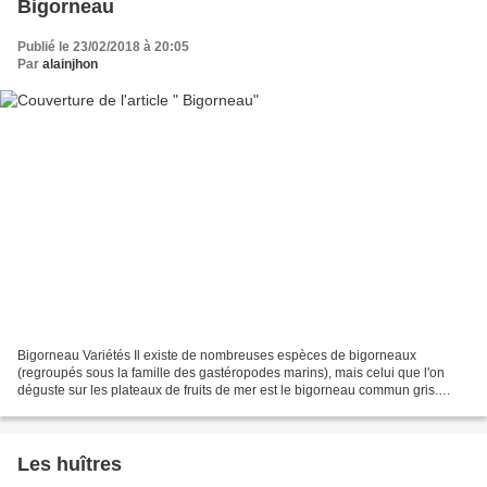
Bigorneau
Publié le 23/02/2018 à 20:05
Par
alainjhon
Bigorneau Variétés Il existe de nombreuses espèces de bigorneaux
(regroupés sous la famille des gastéropodes marins), mais celui que l'on
déguste sur les plateaux de fruits de mer est le bigorneau commun gris.
Mesurant de 1 à 2 cm, sa coquille en spirale...
Les huîtres