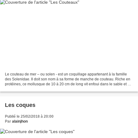
Le couteau de mer – ou solen - est un coquillage appartenant à la famille
des Solenidae. Il doit son nom à sa forme de manche de couteau. Riche en
protéines, ce mollusque de 10 à 20 cm de long vit enfoui dans le sable et est
récolté à la faveur des marées...
Les coques
Publié le 25/02/2018 à 20:00
Par
alainjhon