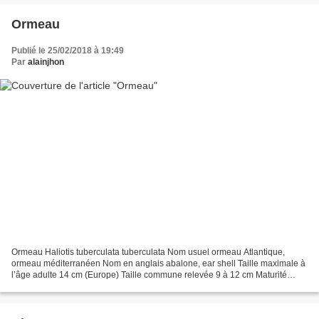
Ormeau
Publié le 25/02/2018 à 19:49
Par
alainjhon
Ormeau Haliotis tuberculata tuberculata Nom usuel ormeau Atlantique,
ormeau méditerranéen Nom en anglais abalone, ear shell Taille maximale à
l’âge adulte 14 cm (Europe) Taille commune relevée 9 à 12 cm Maturité
sexuelle > 40 à 50 mm Durée de vie maximale...