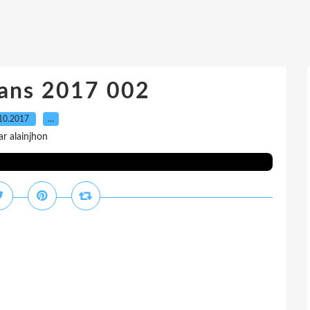
rans 2017 002
10.2017
…
ar alainjhon