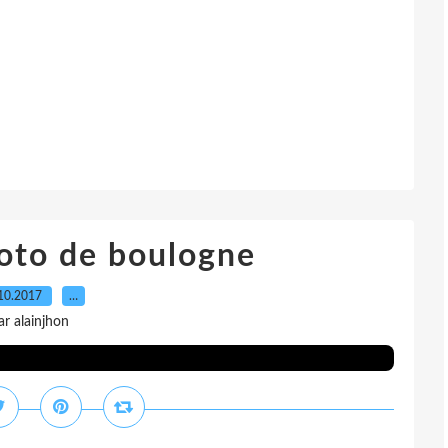
oto de boulogne
10.2017
…
ar alainjhon