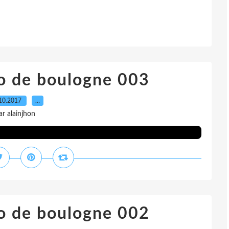
o de boulogne 003
10.2017
…
ar alainjhon
o de boulogne 002