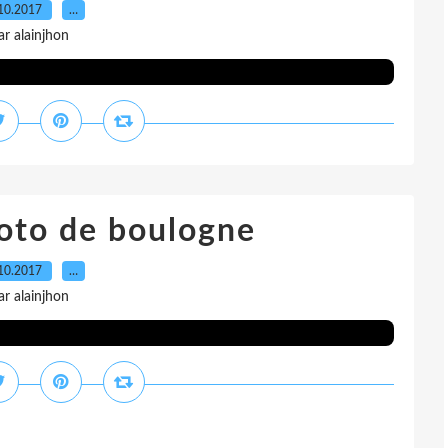
10.2017
…
ar alainjhon
oto de boulogne
10.2017
…
ar alainjhon