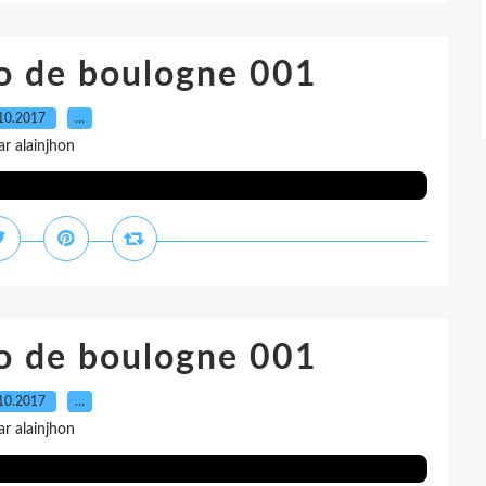
o de boulogne 001
10.2017
…
ar alainjhon
o de boulogne 001
10.2017
…
ar alainjhon