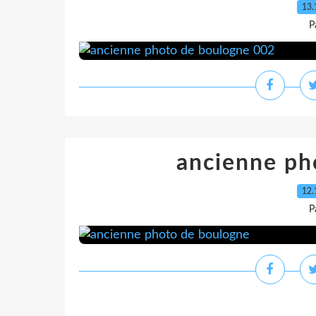
13.
P
ancienne ph
12.
P