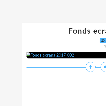
Fonds ec
20.
P