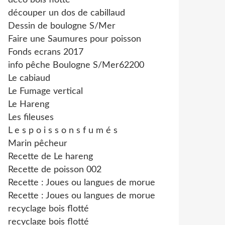
déco bois flotté
découper un dos de cabillaud
Dessin de boulogne S/Mer
Faire une Saumures pour poisson
Fonds ecrans 2017
info pêche Boulogne S/Mer62200
Le cabiaud
Le Fumage vertical
Le Hareng
Les fileuses
L e s p o i s s o n s f u m é s
Marin pêcheur
Recette de Le hareng
Recette de poisson 002
Recette : Joues ou langues de morue
Recette : Joues ou langues de morue
recyclage bois flotté
recyclage bois flotté