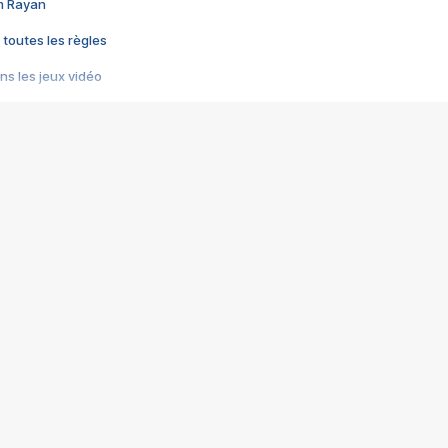
im Rayan
 toutes les règles
s les jeux vidéo
us choquant de Rockstar ? - Le scandale BULLY
e plus moche de Steam
du RÊVE tourne au CAUCHEMAR
pendant 8 heures
it… à tort
umiliés par un jeu vidéo
ire - Final Fantasy 8
ti un empire - Age of Empires
story DOFUS
tard, il crée l'un des pires jeux de tous les temps, MindsEye.