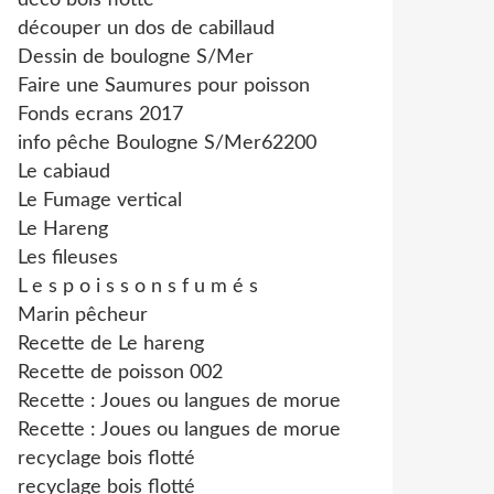
déco bois flotté
découper un dos de cabillaud
Dessin de boulogne S/Mer
Faire une Saumures pour poisson
Fonds ecrans 2017
info pêche Boulogne S/Mer62200
Le cabiaud
Le Fumage vertical
Le Hareng
Les fileuses
L e s p o i s s o n s f u m é s
Marin pêcheur
Recette de Le hareng
Recette de poisson 002
Recette : Joues ou langues de morue
Recette : Joues ou langues de morue
recyclage bois flotté
recyclage bois flotté