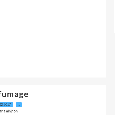
 fumage
02.2017
…
ar alainjhon