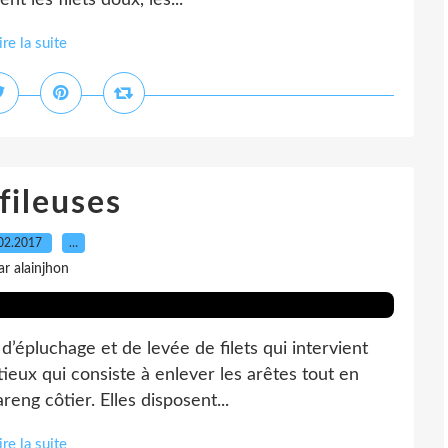
t les filets doux, les...
ire la suite
fileuses
02.2017
…
ar alainjhon
 d’épluchage et de levée de filets qui intervient
tieux qui consiste à enlever les arêtes tout en
reng côtier. Elles disposent...
ire la suite