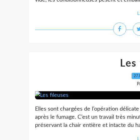
vide, les conditionneuses pèsent et emballen
L
Les 
27.
P
Elles sont chargées de l’opération délicate
après le fumage. C’est un travail très minu
préservant la chair entière et intacte du ha
L