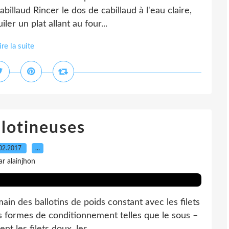
billaud Rincer le dos de cabillaud à l'eau claire,
ler un plat allant au four...
ire la suite
llotineuses
02.2017
…
ar alainjhon
ain des ballotins de poids constant avec les filets
s formes de conditionnement telles que le sous –