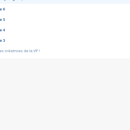
e 6
e 5
e 4
e 3
s créatrices de la VF !
e 2
e 1
e Mektoub My Love arrive enfin ! Rencontre avec Shaïn Boumedine et Sal
i : après Toni en famille
elle réalise le bouleversant Dites lui que je l'aime
ais ! Rencontre autour de Vie privée de Rebecca Zlotowski
 de Marguerite, Grave... Rencontre avec Ella Rumpf