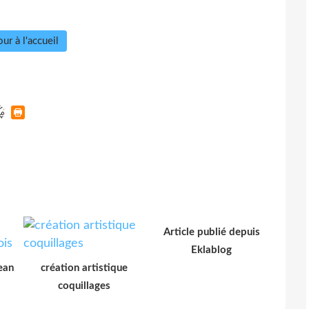
ur à l'accueil
Article publié depuis
Eklablog
ean
création artistique
coquillages