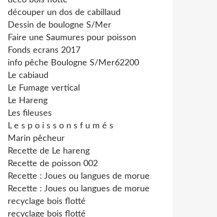
déco bois flotté
découper un dos de cabillaud
Dessin de boulogne S/Mer
Faire une Saumures pour poisson
Fonds ecrans 2017
info pêche Boulogne S/Mer62200
Le cabiaud
Le Fumage vertical
Le Hareng
Les fileuses
L e s p o i s s o n s f u m é s
Marin pêcheur
Recette de Le hareng
Recette de poisson 002
Recette : Joues ou langues de morue
Recette : Joues ou langues de morue
recyclage bois flotté
recyclage bois flotté