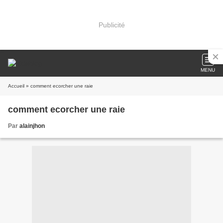
Publicité
MENU
Accueil
» comment ecorcher une raie
comment ecorcher une raie
Par
alainjhon