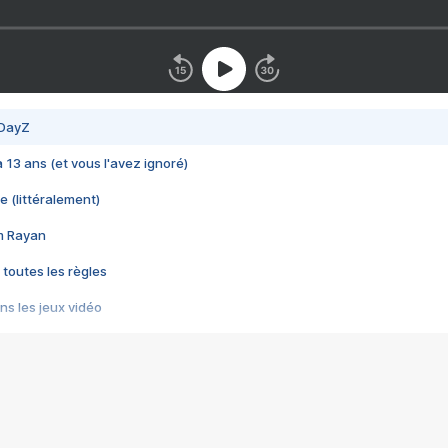
 DayZ
 a 13 ans (et vous l'avez ignoré)
e (littéralement)
im Rayan
 toutes les règles
s les jeux vidéo
us choquant de Rockstar ? - Le scandale BULLY
e plus moche de Steam
du RÊVE tourne au CAUCHEMAR