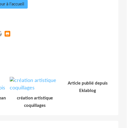
ur à l'accueil
Article publié depuis
Eklablog
ean
création artistique
coquillages