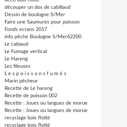
déco bois flotté
découper un dos de cabillaud
Dessin de boulogne S/Mer
Faire une Saumures pour poisson
Fonds ecrans 2017
info pêche Boulogne S/Mer62200
Le cabiaud
Le Fumage vertical
Le Hareng
Les fileuses
L e s p o i s s o n s f u m é s
Marin pêcheur
Recette de Le hareng
Recette de poisson 002
Recette : Joues ou langues de morue
Recette : Joues ou langues de morue
recyclage bois flotté
recyclage bois flotté