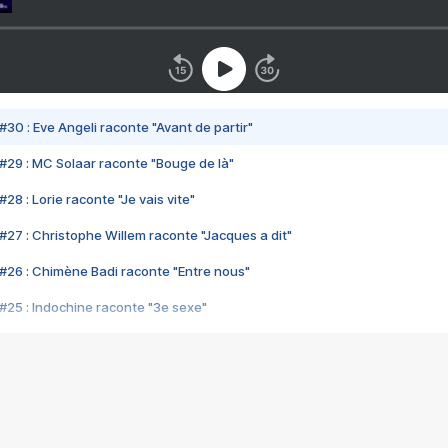
#30 : Eve Angeli raconte "Avant de partir"
#29 : MC Solaar raconte "Bouge de là"
28 : Lorie raconte "Je vais vite"
#27 : Christophe Willem raconte "Jacques a dit"
#26 : Chimène Badi raconte "Entre nous"
#25 : Indochine raconte "3e sexe"
#24 : Zaho raconte "C'est chelou"
#23 : Patrick Bruel raconte "Au café des délices"
#22 : Kyo raconte "Le chemin"